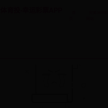
et体育投-幸运彩票APP
首
完美365
页
网站