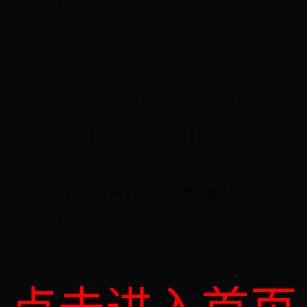
📅 2026-07-20
✍️ admin
为什么我听多了邓紫棋感觉很腻？
📅 2026-07-18
✍️ admin
n
点击进入首页