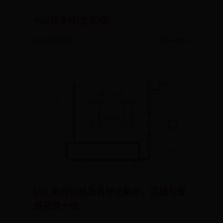
Vue技术栈(全家桶)
📅 2026-07-23
✍️ admin
n
LOL努努价格及名称全解析，英雄与皮
肤花费一览
n