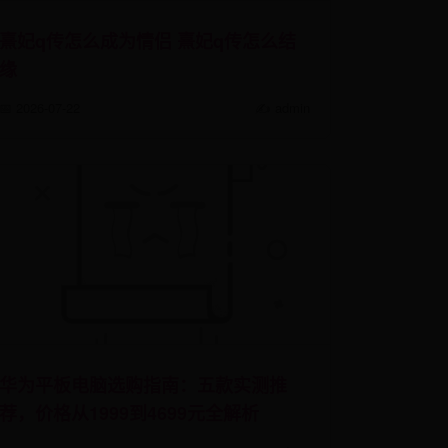
熹妃q传怎么成为情侣 熹妃q传怎么结
缘
📅 2026-07-22
✍️ admin
华为平板电脑选购指南：五款实测推
荐，价格从1999到4699元全解析