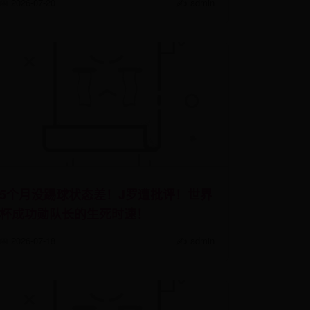
📅 2026-07-20
✍️ admin
5个月没踢球状态差！J罗遭批评！世界
杯成功勋队长的生死时速！
📅 2026-07-18
✍️ admin