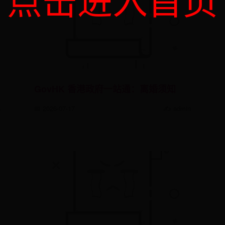
GovHK 香港政府一站通：离婚须知
n
📅 2026-07-17
✍️ admin