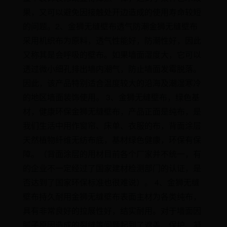
果，又可以避免因接触处开边造成的使用寿命较短
的问题。2、金狮无缝壁布透气防潮金狮无缝壁布
采用机织布为原料，透气性能好，防潮性好，因此
又称其是会呼吸的壁布。如果墙面湿度大，它可以
透过微小细孔排出墙内潮气，防止墙面发霉脱落。
因此，该产品特别适合温度较大的沿海及潮湿寒冷
的地区墙面装饰使用。 3、金狮无缝壁布，绿色基
材，健康环保金狮无缝壁布，产品正面是纯布，是
我们生活中用作窗帘、床单、衣服的布，背面涂层
天然植物纤维无纺布底，基材绿色健康，环保有保
障。（背面涂层的用材目前各个厂家并不统一，有
的企业不一定经过了国家建材检测部门的认证，是
否达到了国家环保标准也很难说）。 4、金狮无缝
壁布持久耐用金狮无缝壁布表面主材为各类纯布，
具有非常良好的拉展性好，结实耐用。对于墙面因
腻子原因造成的裂缝等问题起到了遮盖、保护、凝