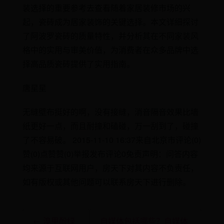
装选择的重要参考去查看随着家居装修市场的兴
起，瓷砖成为居家装饰的关键选择。本文详细探讨
了阿波罗瓷砖的质量特性，并分析其在不同家装风
格中的实用与审美价值，为消费者在众多品牌中选
择高品质瓷砖提供了实用指南。
唐星星
无缝壁布挺好的啊，没有接缝，消音隔音效果比墙
纸更好一点，而且耐撞和磕碰，万一刮到了，碰撞
了不容易破。 2015-11-10 16:37来自北京市评论(0)
赞(0)点赞赞(0)举报发布评论0免责声明：问答内容
均来源于互联网用户，房天下对其内容不负责任，
如有版权或其他问题可以联系房天下进行删除。
← 溴甲酚绿
自媒体包括哪些？自媒体