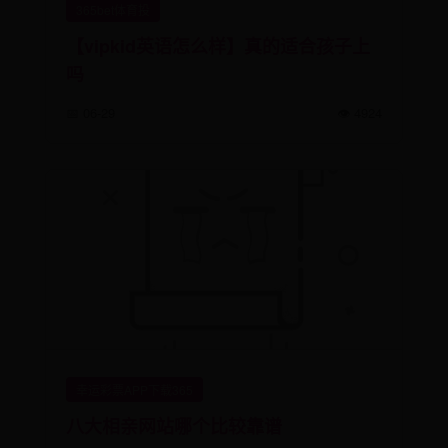
365bet体育投
【vipkid英语怎么样】真的适合孩子上
吗
📅 06-29
👁️ 4924
幸运彩票APP下载365
八大相亲网站哪个比较靠谱