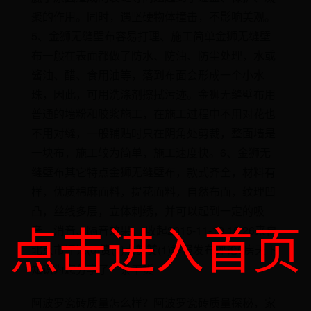
聚的作用。同时，遇坚硬物体撞击，不影响美观。
5、金狮无缝壁布容易打理、施工简单金狮无缝壁
布一般在表面都做了防水、防油、防尘处理，水或
酱油、醋、食用油等，落到布面会形成一个小水
珠，因此，可用洗涤剂擦拭污迹。金狮无缝壁布用
普通的墙粉和胶浆施工，在施工过程中不用对花也
不用对缝，一般铺贴时只在阴角处剪裁，整面墙是
一块布，施工较为简单，施工速度快。6、金狮无
缝壁布其它特点金狮无缝壁布，款式齐全，材料有
样，优质棉麻面料，提花面料，自然布面，纹理凹
凸，丝线多层，立体刺绣，并可以起到一定的吸
点击进入首页
音、消音、隔音效果。 收起2015-11-10 16:26来自
北京市评论(0)赞(1)点赞赞(1)举报发布评论0房天下
知识为您分享了一条干货
阿波罗瓷砖质量怎么样？阿波罗瓷砖质量探秘，家