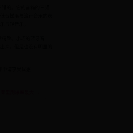
不错的。它的音箱的三频
低音摇滚与流行音乐的表
乐与轻音乐。
常精致。小巧的蓝牙音
出众，但是也没有明显的
即申请享受优惠
爪哪里刷爆率最大 →