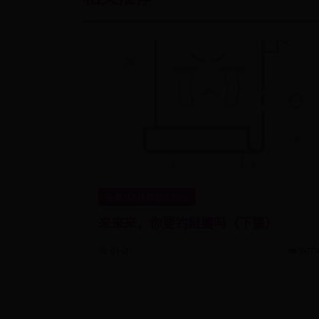
完美365体育官方网站
来来来，你要钓鲢鳙吗（下篇）
📅 01-31
👁️ 967