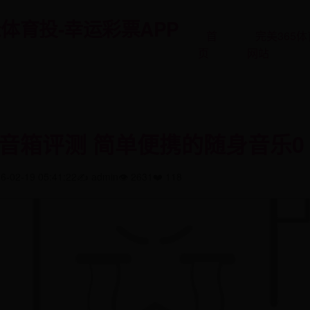
et体育投-幸运彩票APP
首
完美365
页
网站
音箱评测 简单便携的随身音乐0
26-02-19 05:41:22
✍️ admin
👁️ 2631
❤️ 118