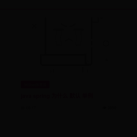
365bet体育投
java spring 为什么 默认 单例
4
📅 09-17
👁️ 3959