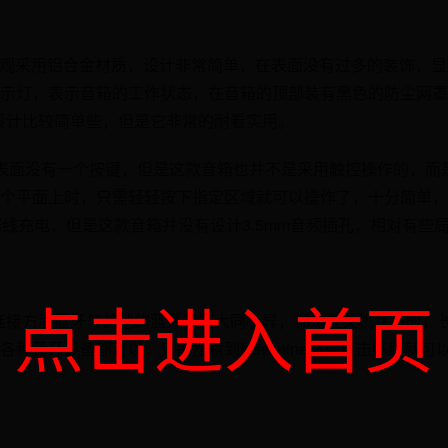
外观采用铝合金材质，设计非常简单，在表面没有过多的装饰，
指示灯，表示音箱的工作状态，在音箱的顶部装有黑色的防尘网
设计比较简单些，但是它非常的耐看实用。
表面没有一个按键，但是这款音箱也并不是采用触控操作的，而
个平面上时，只需轻轻按下指定区域就可以操作了，十分简单，
据线充电，但是这款音箱并没有设计3.5mm音频插孔，相对有些
点击进入首页
连接方面蓝牙与其他的蓝牙音箱大同小异，都是在关机状态时，
各种蓝牙设备都可以，只需搜索到Newmine然后点击练级就可