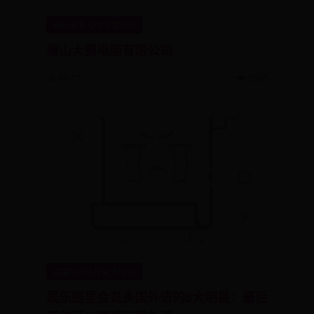
幸运彩票APP下载365
唐山大鹏电脑有限公司
📅 09-17
👁️ 7600
完美365体育官方网站
娱乐圈里会说多国外语的8大明星：最后