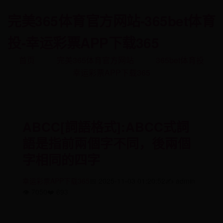
完美365体育官方网站-365bet体育
投-幸运彩票APP下载365
首页
完美365体育官方网站
365bet体育投
幸运彩票APP下载365
ABCC[詞語格式]:ABCC式詞
語是指前兩個字不同，後兩個
字相同的四字
幸运彩票APP下载365
📅 2025-11-03 01:20:52
✍️ admin
👁️ 7050
❤️ 693