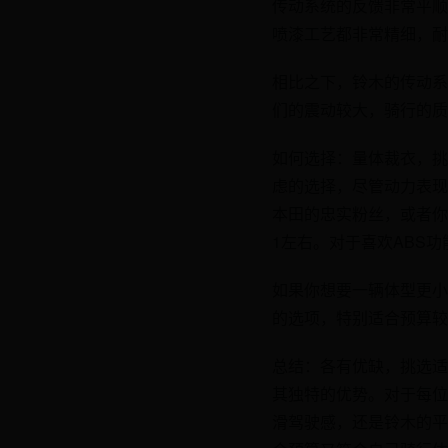
传动系统的反馈非常平顺
喷漆工艺都非常精细，耐
相比之下，铃木的传动系
们的震动较大，骑行的质
如何选择：量体裁衣，挑
虑的选择，尽管动力表现
本田的忠实粉丝，或者你
1左右。对于喜欢ABS
如果你想要一辆体型更小
的选项，特别适合预算较
总结：各有优缺，挑选适
其独特的优势。对于每位
滑驾驶感，还是铃木的平