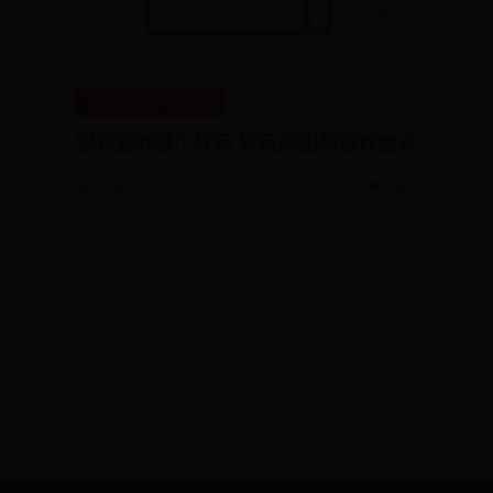
幸运彩票APP下载365
犯罪游戏哪个好玩 好玩的犯罪游戏盘点
📅 01-08
👁️ 1670
3