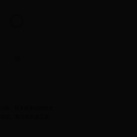
雅马哈、铃木和本田的四大
发动机、雅马哈的蓝芯发