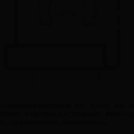
动机无疑是影响驾驶体验的关键因素。那么，在2025年，豪爵、
何选择呢？今天我们将对比四大厂的当家发动机：豪爵的ESS
机，以及本田的ESP发动机，带你理清选择的方向。