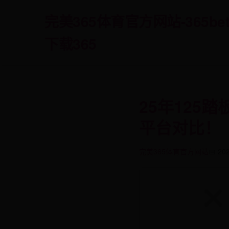
完美365体育官方网站-365b
下载365
25年12
平台对比！
完美365体育官方网站
📅 20