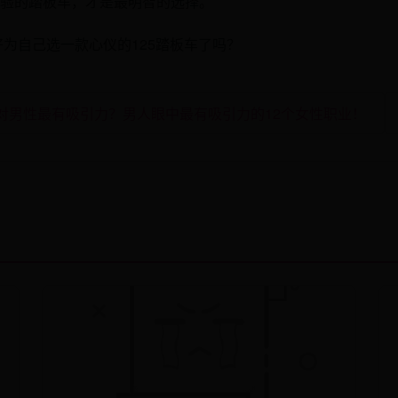
验的踏板车，才是最明智的选择。
好为自己选一款心仪的125踏板车了吗？
业对男性最有吸引力？男人眼中最有吸引力的12个女性职业！