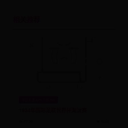
相关推荐
幸运彩票APP下载365
1934年国际足联世界杯淘汰赛
📅 07-29
👁️ 5085