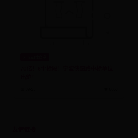
365bet体育投
70亿！8个标段！宁波快速路中标单位
出炉！
📅 09-25
👁️ 8668
友情链接