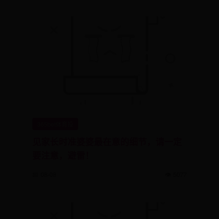
365bet体育投
见家长时准婆婆最在意的细节，请一定
要注意，避雷！
📅 08-08
👁️ 5077