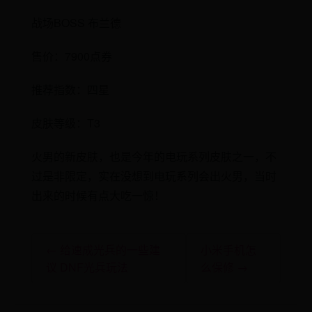
战场BOSS 布兰德
售价：7900点券
推荐指数：四星
皮肤等级：T3
火男的新皮肤，也是今年的电玩系列皮肤之一，不
过是非限定，实在没想到电玩系列会出火男，当时
出来的时候有点大吃一惊！
← 给速成光兵的一些建
小米手机怎
议 DNF光兵玩法
么保修 →