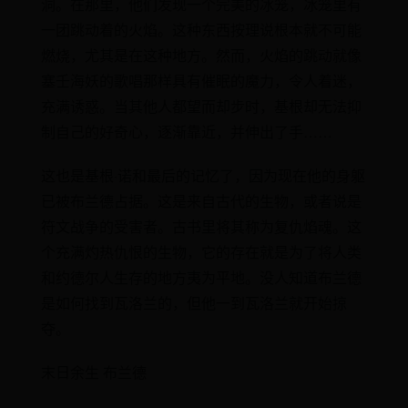
洞。在那里，他们发现一个完美的冰笼，冰笼里有
一团跳动着的火焰。这种东西按理说根本就不可能
燃烧，尤其是在这种地方。然而，火焰的跳动就像
塞壬海妖的歌唱那样具有催眠的魔力，令人着迷，
充满诱惑。当其他人都望而却步时，基根却无法抑
制自己的好奇心，逐渐靠近，并伸出了手……
这也是基根·诺和最后的记忆了，因为现在他的身躯
已被布兰德占据。这是来自古代的生物，或者说是
符文战争的受害者。古书里将其称为复仇焰魂。这
个充满灼热仇恨的生物，它的存在就是为了将人类
和约德尔人生存的地方夷为平地。没人知道布兰德
是如何找到瓦洛兰的，但他一到瓦洛兰就开始掠
夺。
末日余生 布兰德